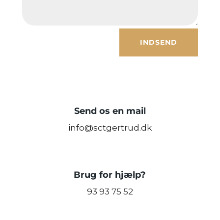
INDSEND
Send os en mail
info@sctgertrud.dk
Brug for hjælp?
93 93 75 52