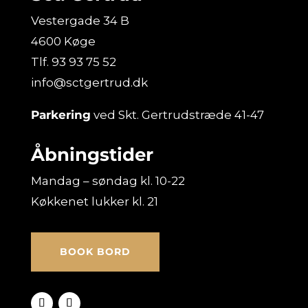
Vestergade 34 B
4600 Køge
Tlf.
93 93 75 52
info@sctgertrud.dk
Parkering
ved Skt. Gertrudstræde 41-47
Åbningstider
Mandag – søndag kl. 10-22
Køkkenet lukker kl. 21
BOOK BORD